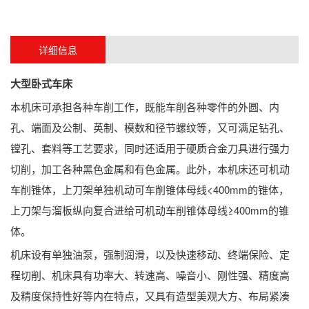
详细信息
大型卧式车床
本机床可承担各种车削工作，既能车削各种零件的外圆、内
孔、端面及公制、英制、模数和径节螺纹等，又可满足钻孔、
镗孔、套料等工艺要求，同时还适用于硬质合金刀具进行强力
切削，加工各种黑色金属和有色金属。此外，本机床还可机动
车削锥体，上刀架单独机动可车削锥体母线<400mm的锥体，
上刀架与溜板纵向复合进给可机动车削锥体母线≥400mm的锥
体。
机床设有单独油泵，强制润滑，以及快速移动、终端保险、定
程切削、机床具有功率大、转速高、噪音小、刚性强、精度高
及精度保持性好等内在特点，又具有造型美观大方、布局紧凑